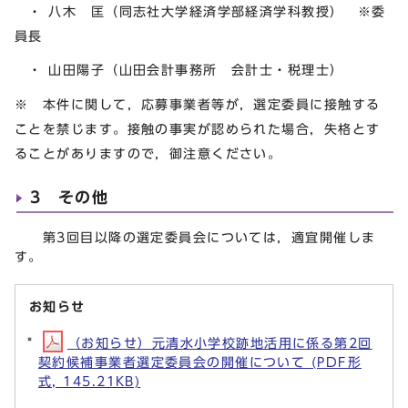
・ 八木 匡（同志社大学経済学部経済学科教授） ※委
員長
・ 山田陽子（山田会計事務所 会計士・税理士）
※ 本件に関して，応募事業者等が，選定委員に接触する
ことを禁じます。接触の事実が認められた場合，失格とす
ることがありますので，御注意ください。
3 その他
第3回目以降の選定委員会については，適宜開催しま
す。
お知らせ
（お知らせ）元清水小学校跡地活用に係る第2回
契約候補事業者選定委員会の開催について (PDF形
式, 145.21KB)