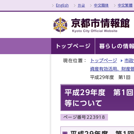
English
한글
中文簡体
中文繁體
トップページ
暮らしの情
現在位置：
トップページ
市政
資産有効活用、財産
平成29年度 第1回
平成29年度 第1
等について
ページ番号223918