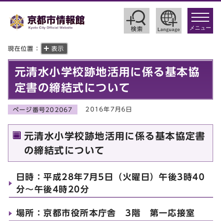
toggle
navigat
メニュー
現在位置：
表示
元清水小学校跡地活用に係る基本協
定書の締結式について
2016年7月6日
ページ番号202067
元清水小学校跡地活用に係る基本協定書
の締結式について
日時：平成28年7月5日（火曜日）午後3時40
分～午後4時20分
場所：京都市役所本庁舎 3階 第一応接室