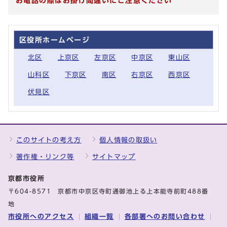
お電話の際はお掛け間違いにご注意ください
区役所ホームページ
北区
上京区
左京区
中京区
東山区
山科区
下京区
南区
右京区
西京区
伏見区
このサイトの考え方
個人情報の取扱い
著作権・リンク等
サイトマップ
京都市役所
〒604-8571 京都市中京区寺町通御池上る上本能寺前町488番
地
市役所へのアクセス
組織一覧
各部署へのお問い合わせ