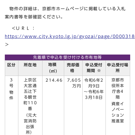
物件の詳細は、京都市ホームページに掲載している入札
案内書等を御確認ください。
＜U R L ：
https://www.city.kyoto.lg.jp/gyozai/page/000031
＞
先着順で申込を受け付ける市有地等
地積
区分
所在地
売却価
申込受付
申込受付場
格
期間 ※
所
（㎡）
3
上京区
京都市
214.46
7,605
令和6年2
号
大宮通
役所本
万円
月9日
五辻󠄀下
庁舎4
～令和6年
物
る観世
階
3月18日
件
町110
資産イ
番
ノベー
（元大
ション
宮消防
推進室
出張
所）