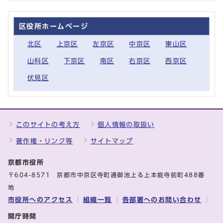
区役所ホームページ
北区
上京区
左京区
中京区
東山区
山科区
下京区
南区
右京区
西京区
伏見区
このサイトの考え方
個人情報の取扱い
著作権・リンク等
サイトマップ
京都市役所
〒604-8571 京都市中京区寺町通御池上る上本能寺前町488番
地
市役所へのアクセス
組織一覧
各部署へのお問い合わせ
開庁時間