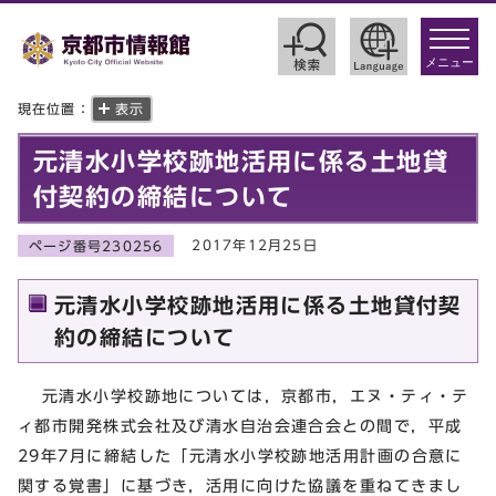
toggle
navigat
メニュー
現在位置：
表示
元清水小学校跡地活用に係る土地貸
付契約の締結について
2017年12月25日
ページ番号230256
元清水小学校跡地活用に係る土地貸付契
約の締結について
元清水小学校跡地については，京都市，エヌ・ティ・テ
ィ都市開発株式会社及び清水自治会連合会との間で，平成
29年7月に締結した「元清水小学校跡地活用計画の合意に
関する覚書」に基づき，活用に向けた協議を重ねてきまし