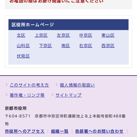
お電話の際はお掛け間違いにご注意ください
区役所ホームページ
北区
上京区
左京区
中京区
東山区
山科区
下京区
南区
右京区
西京区
伏見区
このサイトの考え方
個人情報の取扱い
著作権・リンク等
サイトマップ
京都市役所
〒604-8571 京都市中京区寺町通御池上る上本能寺前町488番
地
市役所へのアクセス
組織一覧
各部署へのお問い合わせ