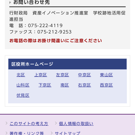
お問い合わせ先
行財政局 資産イノベーション推進室 学校跡地活用促
進担当
電 話：075-222-4119
ファックス：075-212-9253
お電話の際はお掛け間違いにご注意ください
区役所ホームページ
北区
上京区
左京区
中京区
東山区
山科区
下京区
南区
右京区
西京区
伏見区
このサイトの考え方
個人情報の取扱い
著作権・リンク等
サイトマップ