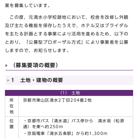
案を募集しています。
この度，元清水小学校跡地において，校舎を改修し外観
及び主たる機能を保存したうえで，ホテル又はブライダル
を主たる計画とする事業により活用を進めるため，以下の
とおり，「公募型プロポーザル方式」により事業者を公募
しますので，お知らせします。
（募集要項の概要）
1 土地・建物の概要
（1） 土地
所
京都市東山区清水2丁目204番2他
在
地
位
・京都市バス「清水道」バス停から 清水坂（松原
置
通）を東へ約250m
・京阪電車「清水五条駅」から約1,300m