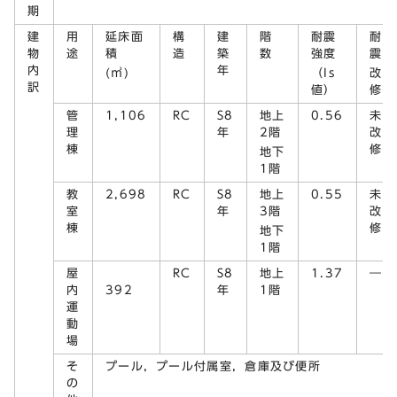
期
建
用
延床面
構
建
階
耐震
耐
物
途
積
造
築
数
強度
震
内
年
(㎡)
（Is
改
訳
値）
修
管
1,106
RC
S8
地上
0.56
未
理
年
2階
改
棟
修
地下
1階
教
2,698
RC
S8
地上
0.55
未
室
年
3階
改
棟
修
地下
1階
屋
RC
S8
地上
1.37
―
内
392
年
1階
運
動
場
そ
プール，プール付属室，倉庫及び便所
の