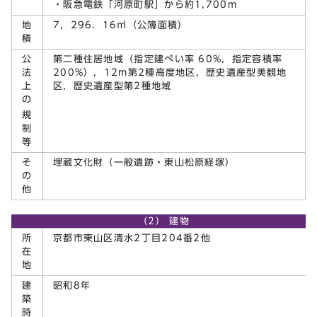
・阪急電鉄「河原町駅」から約1,700m
地
7，296．16㎡（公簿面積）
積
公
第二種住居地域（指定建ぺい率 60%，指定容積率
法
200%），12m第2種高度地区，歴史遺産型美観地
上
区，歴史遺産型第2種地域
の
規
制
等
そ
埋蔵文化財（一般遺跡・東山松原経塚）
の
他
（2） 建物
所
京都市東山区清水2丁目204番2他
在
地
建
昭和8年
築
時