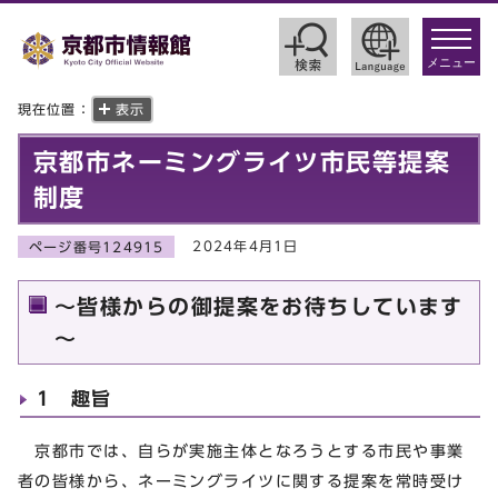
toggle
navigat
メニュー
現在位置：
表示
京都市ネーミングライツ市民等提案
制度
2024年4月1日
ページ番号124915
～皆様からの御提案をお待ちしています
～
1 趣旨
京都市では、自らが実施主体となろうとする市民や事業
者の皆様から、ネーミングライツに関する提案を常時受け