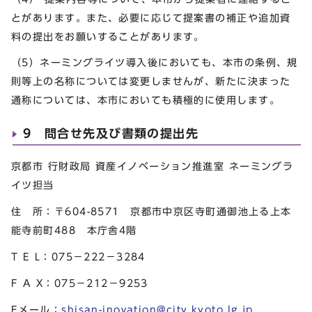
とがあります。また、必要に応じて提案書の補正や追加資
料の提出をお願いすることがあります。
（5）ネーミングライツ導入後においても、本市の条例、規
則等上の名称については変更しませんが、新たに決まった
通称については、本市においても積極的に使用します。
9 問合せ先及び書類の提出先
京都市 行財政局 資産イノベーション推進室 ネーミングラ
イツ担当
住 所：〒604-8571 京都市中京区寺町通御池上る上本
能寺前町488 本庁舎4階
T E L：075－222－3284
F A X：075－212－9253
Eメール：
shisan-inovation@city.kyoto.lg.jp