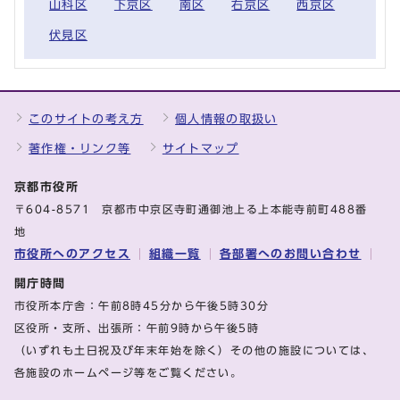
山科区
下京区
南区
右京区
西京区
伏見区
このサイトの考え方
個人情報の取扱い
著作権・リンク等
サイトマップ
京都市役所
〒604-8571 京都市中京区寺町通御池上る上本能寺前町488番
地
市役所へのアクセス
組織一覧
各部署へのお問い合わせ
開庁時間
市役所本庁舎：午前8時45分から午後5時30分
区役所・支所、出張所：午前9時から午後5時
（いずれも土日祝及び年末年始を除く）その他の施設については、
各施設のホームページ等をご覧ください。