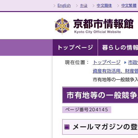
English
한글
中文簡体
中文繁體
トップページ
暮らしの情
現在位置：
トップページ
市政
資産有効活用、財産
市有地等の一般競争
市有地等の一般競争
ページ番号204145
メールマガジンの登