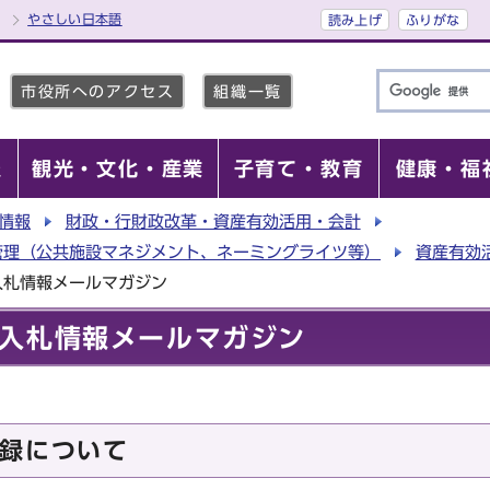
やさしい日本語
読み上げ
ふりがな
市役所へのアクセス
組織一覧
報
観光・文化・産業
子育て・教育
健康・福
情報
財政・行財政改革・資産有効活用・会計
管理（公共施設マネジメント、ネーミングライツ等）
資産有効
入札情報メールマガジン
入札情報メールマガジン
録について