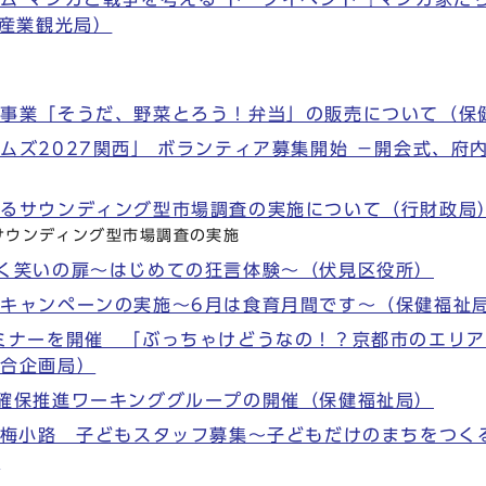
（産業観光局）
進事業「そうだ、野菜とろう！弁当」の販売について（保
ムズ2027関西」 ボランティア募集開始 －開会式、府
するサウンディング型市場調査の実施について（行財政局
サウンディング型市場調査の実施
く笑いの扉～はじめての狂言体験～（伏見区役所）
キャンペーンの実施～6月は食育月間です～（保健福祉
ミナーを開催 「ぶっちゃけどうなの！？京都市のエリア事
総合企画局）
確保推進ワーキンググループの開催（保健福祉局）
n梅小路 子どもスタッフ募集～子どもだけのまちをつく
）