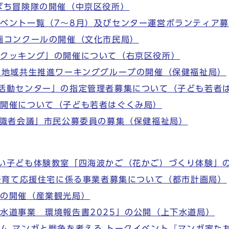
ばち冒険隊の開催（中京区役所）
ベント一覧（7～8月）及びセンター運営ボランティア
画コンクールの開催（文化市民局）
ズクッキング」の開催について（右京区役所）
回地域共生推進ワーキンググループの開催（保健福祉局）
活動センター」の指定管理者募集について（子ども若者
の開催について（子ども若者はぐくみ局）
有識者会議」市民公募委員の募集（保健福祉局）
い子ども体験教室「四海波かご（花かご）づくり体験」
・子育て応援住宅に係る事業者募集について（都市計画局）
会の開催（産業観光局）
水道事業 環境報告書2025」の公開（上下水道局）
ム マンガと戦争を考える トークイベント『マンガ家たち