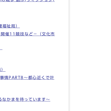
健福祉局）
内開催11競技など－（文化市
）
局）
情PART8～都心近くで叶
るなかまを待っています～