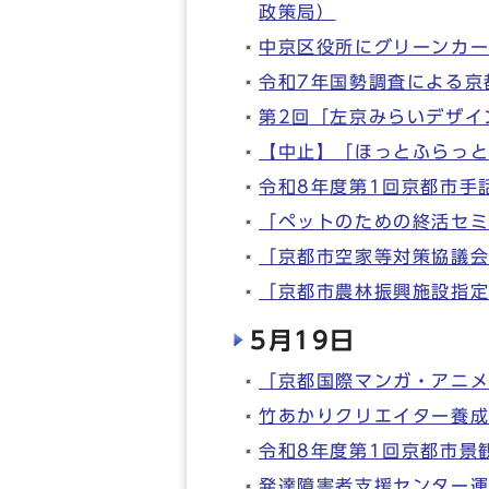
政策局）
中京区役所にグリーンカ
令和7年国勢調査による京
第2回「左京みらいデザイ
【中止】「ほっとふらっ
令和8年度第1回京都市手
「ペットのための終活セ
「京都市空家等対策協議
「京都市農林振興施設指
5月19日
「京都国際マンガ・アニメ
竹あかりクリエイター養
令和8年度第1回京都市景
発達障害者支援センター運