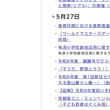
と現実(リアル)』の開催
5月27日
食育月間における食育推
「ワールドマスターズゲー
民局）
有済小学校跡地活用に関
有済小学校跡地活用に関する
令和8年度 醍醐寺でひら
「そうだ、野菜とろう！」
令和8年度 第1回移住セ
える里山暮らし編～」（
【延期】令和8年度担い手
京都版ミニ・ミュンヘンi
（子ども若者はぐくみ局