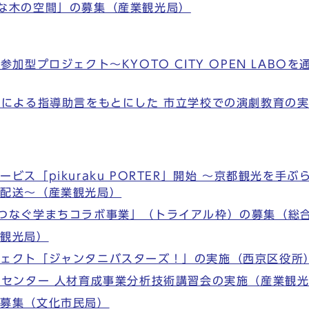
な木の空間」の募集（産業観光局）
参加型プロジェクト～KYOTO CITY OPEN LAB
らによる指導助言をもとにした 市立学校での演劇教育の
ビス「pikuraku PORTER」開始 ～京都観光を手
へ配送～（産業観光局）
つなぐ学まちコラボ事業」（トライアル枠）の募集（総
業観光局）
ジェクト「ジャンタニバスターズ！」の実施（西京区役所
測センター 人材育成事業分析技術講習会の実施（産業観
の募集（文化市民局）