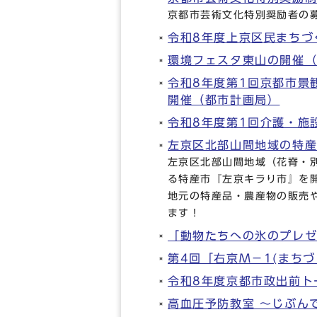
京都市芸術文化特別奨励者の
令和8年度上京区民まちづ
環境フェスタ東山の開催
令和8年度第1回京都市景
開催（都市計画局）
令和8年度第1回介護・施
左京区北部山間地域の特産
左京区北部山間地域（花脊・
る特産市『左京キラり市』を
地元の特産品・農産物の販売
ます！
「動物たちへの氷のプレ
第4回「右京M－1(まち
令和8年度京都市政出前ト
高血圧予防教室 ～じぶん