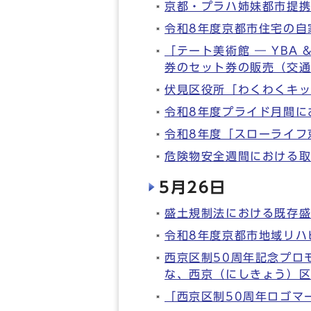
京都・プラハ姉妹都市提携
令和8年度京都市住宅の自
「テート美術館 ― YBA
券のセット券の販売（交
伏見区役所「わくわくキッ
令和8年度プライド月間に
令和8年度「スローライフ
危険物安全週間における取
5月26日
盛土規制法における既存
令和8年度京都市地域リハ
西京区制50周年記念プロ
な、西京（にしきょう）
「西京区制50周年ロゴマ