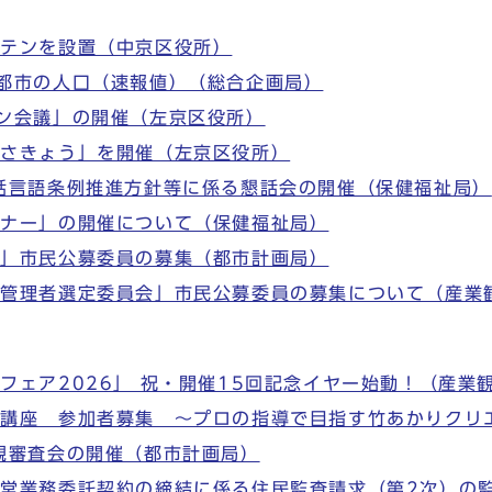
ーテンを設置（中京区役所）
都市の人口（速報値）（総合企画局）
ン会議」の開催（左京区役所）
とさきょう」を開催（左京区役所）
話言語条例推進方針等に係る懇話会の開催（保健福祉局）
ミナー」の開催について（保健福祉局）
会」市民公募委員の募集（都市計画局）
定管理者選定委員会」市民公募委員の募集について（産業
フェア2026」 祝・開催15回記念イヤー始動！（産業
成講座 参加者募集 ～プロの指導で目指す竹あかりクリ
観審査会の開催（都市計画局）
営業務委託契約の締結に係る住民監査請求（第2次）の