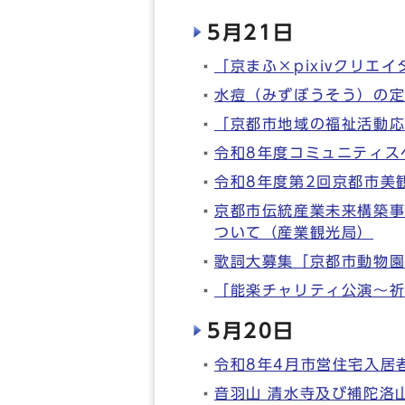
5月21日
「京まふ×pixivクリエ
水痘（みずぼうそう）の
「京都市地域の福祉活動応
令和8年度コミュニティス
令和8年度第2回京都市美
京都市伝統産業未来構築事
ついて（産業観光局）
歌詞大募集「京都市動物
「能楽チャリティ公演～祈
5月20日
令和8年4月市営住宅入居
音羽山 清水寺及び補陀洛