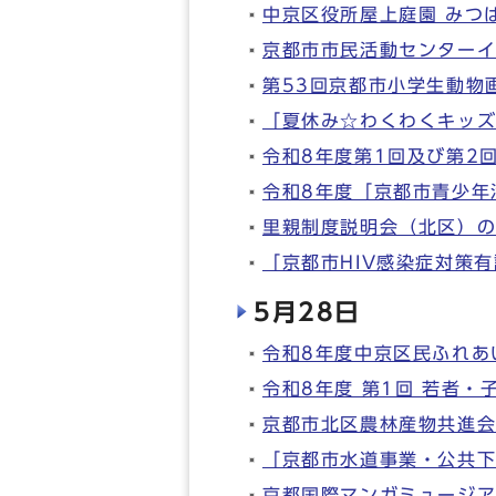
中京区役所屋上庭園 みつ
京都市市民活動センターイ
第53回京都市小学生動物
「夏休み☆わくわくキッ
令和8年度第1回及び第2
令和8年度「京都市青少年
里親制度説明会（北区）
「京都市HIV感染症対策
5月28日
令和8年度中京区民ふれあ
令和8年度 第1回 若者
京都市北区農林産物共進
「京都市水道事業・公共下
京都国際マンガミュージア