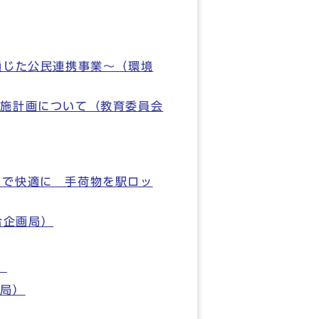
Oを通じた公民連携事業～（環境
実施計画について（教育委員会
ぶらで快適に 手荷物を駅ロッ
合企画局）
）
光局）