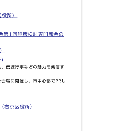
区役所）
会第1回施策検討専門部会の
局）
所）
化、伝統行事などの魅力を発信す
会場に開催し、市中心部でPRし
！（右京区役所）