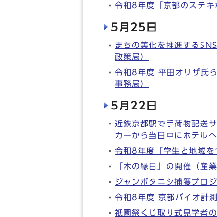
令和8年度「京都のステキ
5月25日
まちの美化を推進するSNS
政策局）
令和8年度 平田オリザ氏
事務局）
5月22日
近鉄京都駅で手荷物配送サー
カーから当日中にホテル
令和8年度「学生と地域を
「木の縁日」の開催（産
ジャンボタニシ捕獲プロ
令和8年度 京都バイオ計
祇園祭くじ取り式見学者