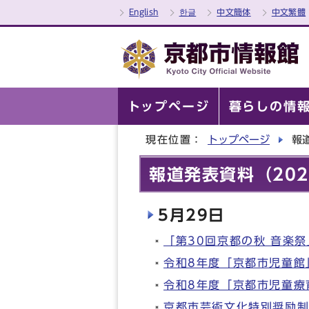
English
한글
中文簡体
中文繁體
トップページ
暮らしの情
現在位置：
トップページ
報道
報道発表資料（202
5月29日
「第30回京都の秋 音楽
令和8年度「京都市児童館
令和8年度「京都市児童療
京都市芸術文化特別奨励制