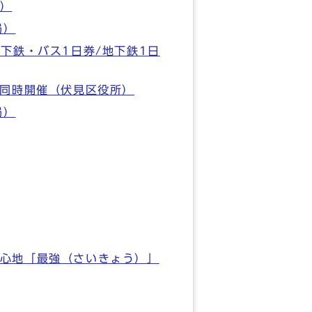
局）
局）
地下鉄・バス1日券/地下鉄1日
の同時開催（伏見区役所）
局）
み心地「最強（さいきょう）」