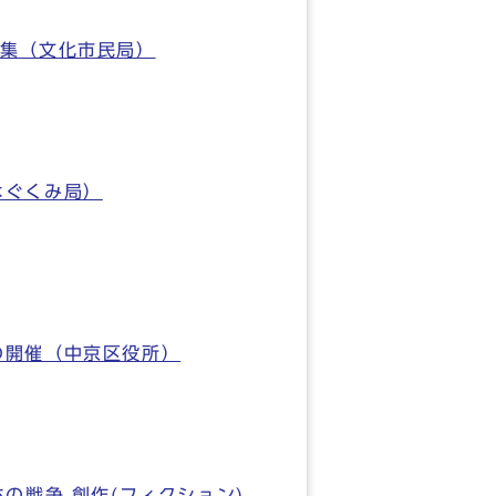
募集（文化市民局）
はぐくみ局）
の開催（中京区役所）
の戦争 創作(フィクション)