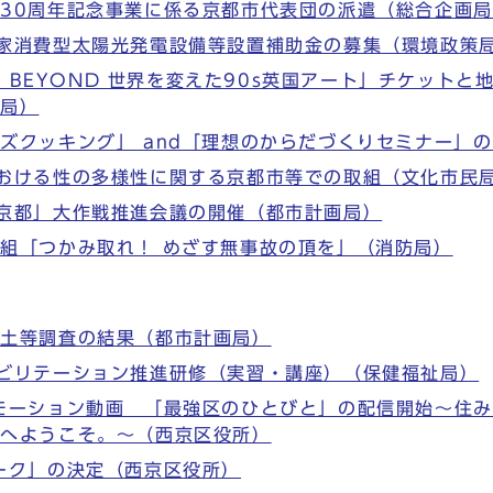
30周年記念事業に係る京都市代表団の派遣（総合企画
家消費型太陽光発電設備等設置補助金の募集（環境政策
 & BEYOND 世界を変えた90s英国アート」チケットと
通局）
ズクッキング」 and「理想のからだづくりセミナー」
おける性の多様性に関する京都市等での取組（文化市民
京都」大作戦推進会議の開催（都市計画局）
組「つかみ取れ！ めざす無事故の頂を」（消防局）
盛土等調査の結果（都市計画局）
ビリテーション推進研修（実習・講座）（保健福祉局）
モーション動画 「最強区のひとびと」の配信開始～住
区へようこそ。～（西京区役所）
ーク」の決定（西京区役所）