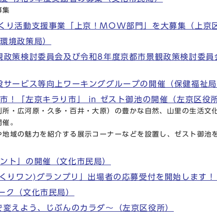
募集
くり活動支援事業「上京！MOW部門」を大募集（上京
（環境政策局）
観政策検討委員会及び令和8年度京都市景観政策検討委員
設サービス等向上ワーキンググループの開催（保健福祉
市！「左京キラり市」 in ゼスト御池の開催（左京区役
別所・広河原・久多・百井・大原）の豊かな自然、山里の生活文
開催。
や地域の魅力を紹介する展示コーナーなどを設置し、ゼスト御池を
ゼント」の開催（文化市民局）
づくりワン)グランプリ」出場者の応募受付を開始します
ーク（文化市民局）
で変えよう、じぶんのカラダ～（左京区役所）