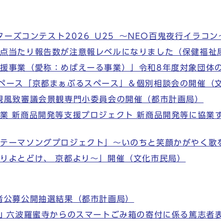
イターズコンテスト2026_U25_～NEO百鬼夜行イラ
定点当たり報告数が注意報レベルになりました（保健福祉
援事業（愛称：めばえーる事業）」令和8年度対象団体
ペース「京都まぁぶるスペース」＆個別相談会の開催（
観風致審議会景観専門小委員会の開催（都市計画局）
業 新商品開発等支援プロジェクト 新商品開発等に協業
園テーマソングプロジェクト」～いのちと笑顔かがやく歌
りよとどけ、 京都より～」開催（文化市民局）
者公募公開抽選結果（都市計画局）
山 六波羅蜜寺からのスマートごみ箱の寄付に係る篤志者