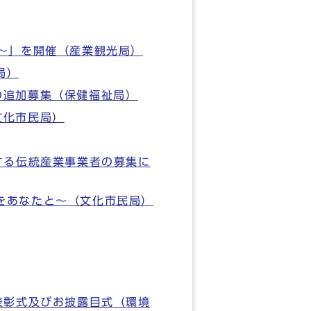
コン～」を開催（産業観光局）
局）
の追加募集（保健福祉局）
文化市民局）
する伝統産業事業者の募集に
をあなたと～（文化市民局）
表彰式及びお披露目式（環境