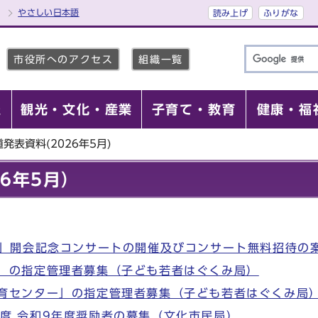
やさしい日本語
読み上げ
ふりがな
市役所へのアクセス
組織一覧
報
観光・文化・産業
子育て・教育
健康・福
発表資料(2026年5月)
6年5月）
祭」開会記念コンサートの開催及びコンサート無料招待の
」の指定管理者募集（子ども若者はぐくみ局）
育センター」の指定管理者募集（子ども若者はぐくみ局
度 令和9年度奨励者の募集（文化市民局）