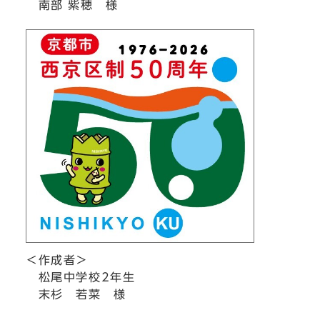
南部 紫穂 様
＜作成者＞
松尾中学校2年生
末杉 若菜 様