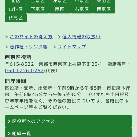
北区
上京区
左京区
中京区
東山区
山科区
下京区
南区
右京区
西京区
伏見区
このサイトの考え方
個人情報の取扱い
著作権・リンク等
サイトマップ
西京区役所
〒615-8522 京都市西京区上桂森下町25-1 電話番号：
050-1726-0257
(代表)
開庁時間
区役所・支所、出張所：午前9時から午後5時 市役所本庁
舎：午前8時45分から午後5時30分 （いずれも土日祝及
び年末年始を除く）その他の施設については、各施設のホ
ームページ等をご覧ください。
区役所へのアクセス
組織一覧