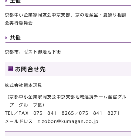
主催
京都中小企業家同友会中京支部、京の地蔵盆・夏祭り相談
会実行委員会
共催
京都市、ゼスト御池地下街
お問合せ先
株式会社熊本玩具
（京都中小企業家同友会中京支部地域連携チーム産官グル
ープ グループ長）
TEL／FAX 075－841－8265／075－841－8271
メールドレス
zizobon@kumagan.co.jp