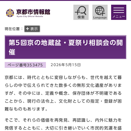
toggle
navigat
メニュー
現在位置：
表示
第5回京の地蔵盆・夏祭り相談会の開
催
2026年5月15日
ページ番号353475
京都には、時代とともに変容しながらも、世代を越えて暮
らしの中で伝えられてきた数多くの無形文化遺産がありま
すが、その中には、定義や概念、保存団体が不明確である
ことから、現行の法令上、文化財としての指定・登録が困
難なものもあります。
そこで、それらの価値を再発見、再認識し、内外に魅力を
発信するとともに、大切に引き継いでいく市民的気運を盛