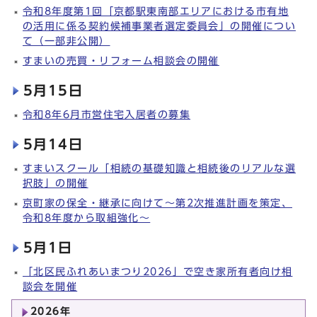
令和8年度第1回「京都駅東南部エリアにおける市有地
の活用に係る契約候補事業者選定委員会」の開催につい
て（一部非公開）
すまいの売買・リフォーム相談会の開催
5月15日
令和8年6月市営住宅入居者の募集
5月14日
すまいスクール「相続の基礎知識と相続後のリアルな選
択肢」の開催
京町家の保全・継承に向けて～第2次推進計画を策定、
令和8年度から取組強化～
5月1日
「北区民ふれあいまつり2026」で空き家所有者向け相
談会を開催
2026年