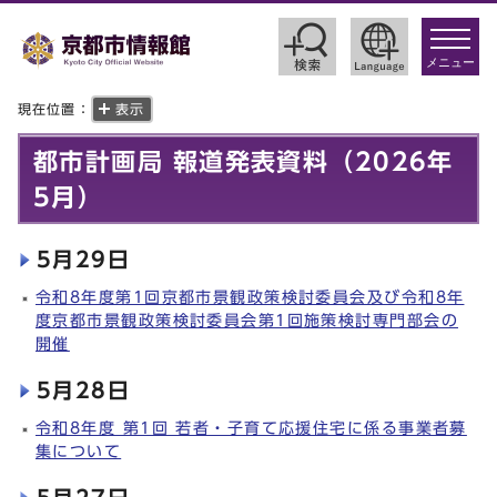
toggle
navigat
メニュー
現在位置：
表示
都市計画局 報道発表資料（2026年
5月）
5月29日
令和8年度第1回京都市景観政策検討委員会及び令和8年
度京都市景観政策検討委員会第1回施策検討専門部会の
開催
5月28日
令和8年度 第1回 若者・子育て応援住宅に係る事業者募
集について