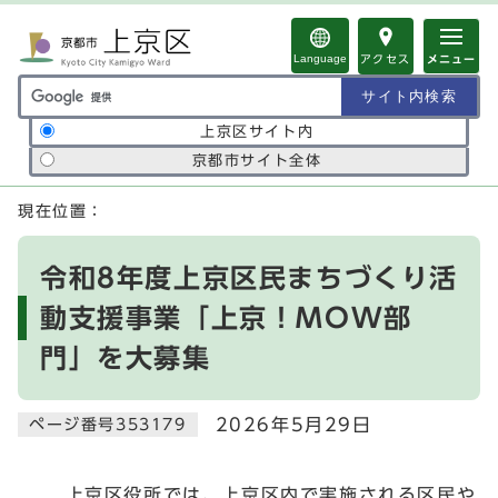
ページの先頭です
Language
アクセス
メニュー
サイト内検索の範囲
上京区サイト内
京都市サイト全体
ここから本文です
現在位置：
令和8年度上京区民まちづくり活
動支援事業「上京！MOW部
門」を大募集
2026年5月29日
ページ番号353179
上京区役所では、上京区内で実施される区民や