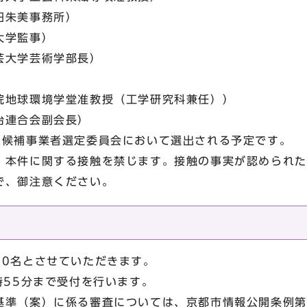
田朱美事務所）
大学監事）
芸大学芸術学部長）
）
院地球環境学堂准教授（工学研究科兼任））
治連合会副会長）
約候補事業者選定委員会において選出される予定です。
、本件に関する接触を禁じます。接触の事実が認められた
で、御注意ください。
10名とさせていただきます。
時55分まで受付を行います。
基準（案）に係る審査については、京都市情報公開条例第