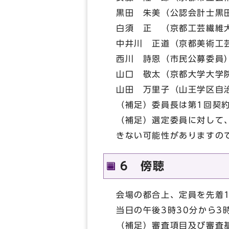
黒田 朱美（公認会計士黒
白須 正 （京都工芸繊維
中井川 正道（京都美術工
西川 詩恩（市民公募委員
山口 敬太（京都大学大学
山田 万里子（山王学区自
（補足）委員長は第1回契
（補足）選定委員に対して
きない可能性がありますの
6 傍聴
会場の都合上、定員を先着
当日の午後3時30分から3
（補足）審査項目及び審査