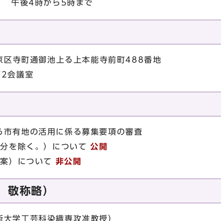
） 午後4時から5時まで
中京区寺町通御池上る上本能寺前町488番地
第2会議室
る市有地の活用に係る募集要項の審査
部分を除く。）について
公開
（案）について
非公開
、敬称略）
術大学工芸科染織専攻准教授）