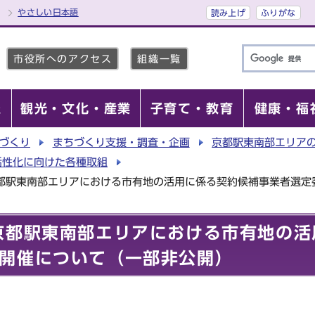
やさしい日本語
読み上げ
ふりがな
市役所へのアクセス
組織一覧
報
観光・文化・産業
子育て・教育
健康・福
づくり
まちづくり支援・調査・企画
京都駅東南部エリア
活性化に向けた各種取組
京都駅東南部エリアにおける市有地の活用に係る契約候補事業者選定
京都駅東南部エリアにおける市有地の活
開催について（一部非公開）