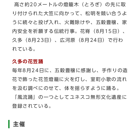
高さ約20メートルの燈籠木（とろぎ）の先に取
り付けられた大笠に向かって、松明を競い合うよ
うに続々と投げ入れ、火難除けや、五穀豊穣、家
内安全を祈願する伝統行事。花脊（8月15日）、
久多（8月23日）、広河原（8月24日）で行わ
れている。
久多の花笠踊
毎年8月24日に、五穀豊穣に感謝し、手作りの造
花で飾った花笠燈籠に火を灯し、室町小歌の流れ
を汲む調べにのせて、体を揺らすように踊る。
「風流踊」の一つとしてユネスコ無形文化遺産に
登録されている。
主催