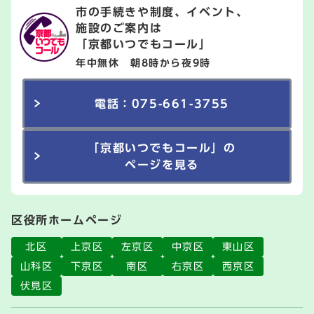
市の手続きや制度、イベント、
施設のご案内は
「京都いつでもコール」
年中無休 朝8時から夜9時
電話：075-661-3755
「京都いつでもコール」の
ページを見る
区役所ホームページ
北区
上京区
左京区
中京区
東山区
山科区
下京区
南区
右京区
西京区
伏見区