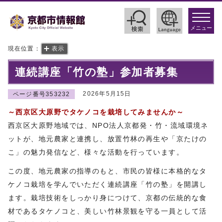
toggle
navigat
メニュー
現在位置：
表示
連続講座「竹の塾」参加者募集
2026年5月15日
ページ番号353232
～西京区大原野でタケノコを栽培してみませんか～
西京区大原野地域では、NPO法人京都発・竹・流域環境ネ
ットが、地元農家と連携し、放置竹林の再生や「京たけの
こ」の魅力発信など、様々な活動を行っています。
この度、地元農家の指導のもと、市民の皆様に本格的なタ
ケノコ栽培を学んでいただく連続講座「竹の塾」を開講し
ます。栽培技術をしっかり身につけて、京都の伝統的な食
材であるタケノコと、美しい竹林景観を守る一員として活