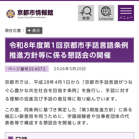
toggle
navigat
メニュー
現在位置：
表示
令和8年度第1回京都市手話言語条例
推進方針等に係る懇話会の開催
2026年5月20日
ページ番号354072
京都市では、平成28年4月1日から「京都市手話言語がつな
ぐ心豊かな共生社会を目指す条例」を施行し、手話に対す
る理解の促進及び手話の普及等に取り組んでいます。
この度、同条例に基づき策定した「第3期推進方針」に係る
幅広い御意見を伺うために、学識経験者や当事者団体の代
表者等で構成する懇話会を開催します。