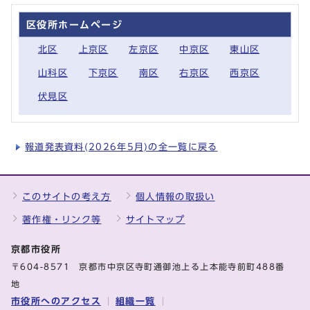
区役所ホームページ
北区
上京区
左京区
中京区
東山区
山科区
下京区
南区
右京区
西京区
伏見区
報道発表資料(2026年5月)の全一覧に戻る
このサイトの考え方
個人情報の取扱い
著作権・リンク等
サイトマップ
京都市役所
〒604-8571 京都市中京区寺町通御池上る上本能寺前町488番
地
市役所へのアクセス
組織一覧