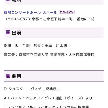
京都コンサートホール 大ホール
（〒606-0823 京都市左京区下鴨半木町1 番地の26）
出演
指揮：阪 哲朗 独奏：田島 翔太朗
管弦楽：京都市立芸術大学 音楽学部・大学院管弦楽団
曲目
D.ショスタコーヴィチ／祝典序曲
A.I.ハチャトゥリアン／バレエ組曲《ガイーヌ》より
J.フランセ／フルートとオーケストラの為の協奏曲