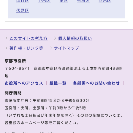
山科区
下京区
南区
右京区
西京区
伏見区
このサイトの考え方
個人情報の取扱い
著作権・リンク等
サイトマップ
京都市役所
〒604-8571 京都市中京区寺町通御池上る上本能寺前町488番
地
市役所へのアクセス
組織一覧
各部署へのお問い合わせ
開庁時間
市役所本庁舎：午前8時45分から午後5時30分
区役所・支所、出張所：午前9時から午後5時
（いずれも土日祝及び年末年始を除く）その他の施設については、
各施設のホームページ等をご覧ください。