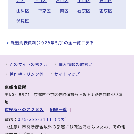
北区
上京区
左京区
中京区
東山区
山科区
下京区
南区
右京区
西京区
伏見区
報道発表資料(2026年5月)の全一覧に戻る
このサイトの考え方
個人情報の取扱い
著作権・リンク等
サイトマップ
京都市役所
〒604-8571 京都市中京区寺町通御池上る上本能寺前町488番
地
市役所へのアクセス
組織一覧
電話：
075-222-3111（代表）
（注意）市役所庁舎以外の部署には転送できないため、その電