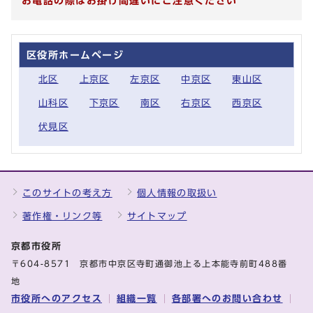
お電話の際はお掛け間違いにご注意ください
区役所ホームページ
北区
上京区
左京区
中京区
東山区
山科区
下京区
南区
右京区
西京区
伏見区
このサイトの考え方
個人情報の取扱い
著作権・リンク等
サイトマップ
京都市役所
〒604-8571 京都市中京区寺町通御池上る上本能寺前町488番
地
市役所へのアクセス
組織一覧
各部署へのお問い合わせ