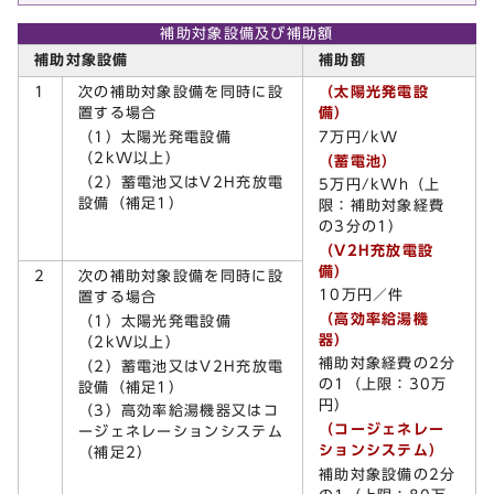
補助対象設備及び補助額
補助対象設備
補助額
1
次の補助対象設備を同時に設
（太陽光発電設
置する場合
備）
（1）太陽光発電設備
7万円/kW
（2kW以上）
（蓄電池）
（2）蓄電池又はV2H充放電
5万円/kWh（上
設備（補足1）
限：補助対象経費
の3分の1）
（V2H充放電設
備）
2
次の補助対象設備を同時に設
10万円／件
置する場合
（高効率給湯機
（1）太陽光発電設備
器）
（2kW以上）
補助対象経費の2分
（2）蓄電池又はV2H充放電
の1（上限：30万
設備（補足1）
円）
（3）高効率給湯機器又はコ
（コージェネレー
ージェネレーションシステム
ションシステム）
（補足2）
補助対象設備の2分