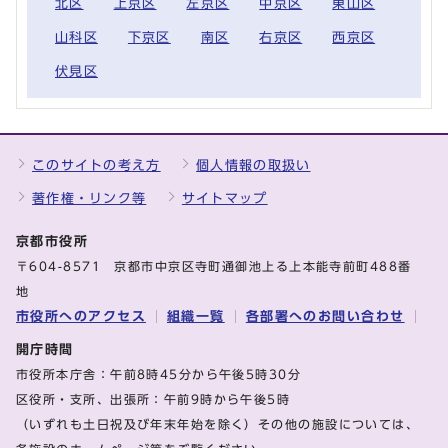
北区
上京区
左京区
中京区
東山区
山科区
下京区
南区
右京区
西京区
伏見区
このサイトの考え方
個人情報の取扱い
著作権・リンク等
サイトマップ
京都市役所
〒604-8571 京都市中京区寺町通御池上る上本能寺前町488番
地
市役所へのアクセス
組織一覧
各部署へのお問い合わせ
開庁時間
市役所本庁舎：午前8時45分から午後5時30分
区役所・支所、出張所：午前9時から午後5時
（いずれも土日祝及び年末年始を除く）その他の施設については、