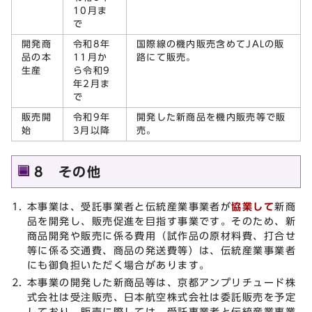
10月ま
で
開発商
令和8年
国際線の機内販売含めてJALの販
品の本
11月か
路にて販売。
生産
ら令和9
年2月ま
で
販売開
令和9年
開発した新商品を機内販売等で販
始
3月以降
売。
8 その他
本事業は、受託事業者と伝統産業事業者が
協業して
新商
品を開発し、販売促進を目指す事業です。そのため、新
商品開発や販売に係る費用（試作品の原材料費、打合せ
等に係る交通費、商品の発送費等）は、伝統産業事業者
にも御負担いただく場合があります。
本事業の開発した新商品等は、京都アンプリチュード株
式会社は受注販売、日本航空株式会社は委託販売を予定
しており、販売に際しては、受託事業者と伝統産業事業