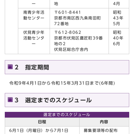
ー
地
4月
南青少年活
〒601-8441
昭和
動センター
京都市南区西九条南田町
43年
72番地
5月
伏見青少年
〒612-8062
昭和
活動センタ
京都市伏見区鷹匠町39番
40年
ー
地の2
6月
伏見区総合庁舎内
2 指定期間
令和9年4月1日から令和15年3月31日まで(6年間)
3 選定までのスケジュール
選定までのスケジュール
日程
内容
6月1日（月曜日）から7月1日
募集要項等の配布