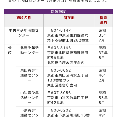
青少年活動センター（分館含む）を対象施設とします。
対象施設
施設名称
所在地
開設
年月
中央青少年活動セ
〒604-8147
昭和
ンター
京都市中京区東洞院通六
35年
角下る御射山町262番地
7月
分
北青少年活
〒603-8165
昭和
館
動センター
京都市北区紫野西御所田
37年
町56番地
8月
北区総合庁舎西庁舎内
東山青少年
〒605-0862
昭和
活動センタ
京都市東山区清水五丁目
46年
ー
130番地の6
2月
東山区総合庁舎内
山科青少年
〒607-8086
昭和
活動センタ
京都市山科区竹鼻四丁野
53年
ー
町42番地
8月
下京青少年
〒600-8202
昭和
活動センタ
京都市下京区川端町13番
49年