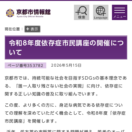
toggle
navigat
メニュー
現在位置：
表示
令和8年度依存症市民講座の開催につ
いて
2026年5月15日
ページ番号353782
京都市では、持続可能な社会を目指すSDGsの基本理念であ
る、「誰一人取り残さない社会の実現」に向け、依存症に
関する正しい知識の普及に取り組んでいます。
この度、より多くの方に、身近な病気である依存症につい
ての理解を深めていただく機会として、令和8年度「依存症
市民講座」を開催します。
近年、処方薬や市販薬に関する問題が増え、若者のオーバ