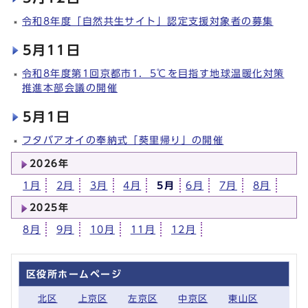
令和8年度「自然共生サイト」認定支援対象者の募集
5月11日
令和8年度第1回京都市1．5℃を目指す地球温暖化対策
推進本部会議の開催
5月1日
フタバアオイの奉納式「葵里帰り」の開催
2026年
1月
2月
3月
4月
5月
6月
7月
8月
2025年
8月
9月
10月
11月
12月
区役所ホームページ
北区
上京区
左京区
中京区
東山区