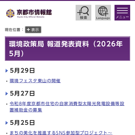
toggle
navigat
メニュー
現在位置：
表示
環境政策局 報道発表資料（2026年
5月）
5月29日
環境フェスタ東山の開催
5月27日
令和8年度京都市住宅の自家消費型太陽光発電設備等設
置補助金の募集
5月25日
まちの美化を推進するSNS参加型プロジェクト～