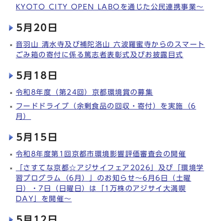
KYOTO CITY OPEN LABOを通じた公民連携事業～
5月20日
音羽山 清水寺及び補陀洛山 六波羅蜜寺からのスマート
ごみ箱の寄付に係る篤志者表彰式及びお披露目式
5月18日
令和8年度（第24回）京都環境賞の募集
フードドライブ（余剰食品の回収・寄付）を実施（6
月）
5月15日
令和8年度第1回京都市環境影響評価審査会の開催
「さすてな京都☆アジサイフェア2026」及び「環境学
習プログラム（6月）」のお知らせ～6月6日（土曜
日）・7日（日曜日）は「1万株のアジサイ大満喫
DAY」を開催～
5月12日