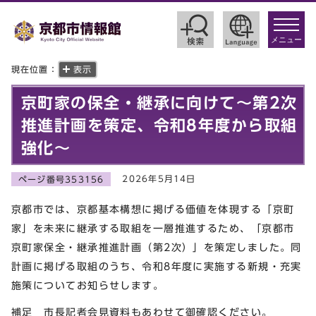
toggle
navigat
メニュー
現在位置：
表示
京町家の保全・継承に向けて～第2次
推進計画を策定、令和8年度から取組
強化～
2026年5月14日
ページ番号353156
京都市では、京都基本構想に掲げる価値を体現する「京町
家」を未来に継承する取組を一層推進するため、「京都市
京町家保全・継承推進計画（第2次）」を策定しました。同
計画に掲げる取組のうち、令和8年度に実施する新規・充実
施策についてお知らせします。
補足 市長記者会見資料もあわせて御確認ください。