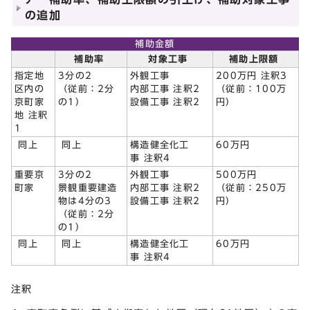
の追加
補助金額
補助率
対象工事
補助上限額
指定地
3分の2
外観工事
200万円 注釈3
区内の
（従前：2分
内部工事 注釈2
（従前：100万
京町家
の1）
設備工事 注釈2
円）
地 注釈
1
同上
同上
構造健全化工
60万円
事 注釈4
重要京
3分の2
外観工事
500万円
町家
景観重要建造
内部工事 注釈2
（従前：250万
物は4分の3
設備工事 注釈2
円）
（従前：2分
の1）
同上
同上
構造健全化工
60万円
事 注釈4
注釈