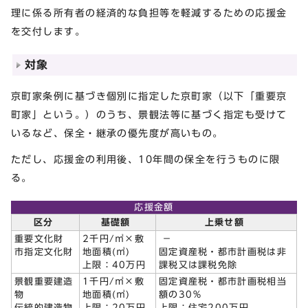
理に係る所有者の経済的な負担等を軽減するための応援金
を交付します。
対象
京町家条例に基づき個別に指定した京町家（以下「重要京
町家」という。）のうち、景観法等に基づく指定も受けて
いるなど、保全・継承の優先度が高いもの。
ただし、応援金の利用後、10年間の保全を行うものに限
る。
応援金額
区分
基礎額
上乗せ額
重要文化財
2千円/㎡×敷
－
市指定文化財
地面積(㎡)
固定資産税・都市計画税は非
上限：40万円
課税又は課税免除
景観重要建造
1千円/㎡×敷
固定資産税・都市計画税相当
物
地面積(㎡)
額の30％
伝統的建造物
上限：20万円
上限：住宅200万円