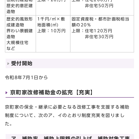
歴史的意匠建
非住宅50万円
造物
歴史的風致形
1千円/㎡×敷
固定資産税・都市計画税相当
成建造物
地面積(㎡)
額の20％
界わい景観建
上限：10万円
上限：住宅120万円
造物
非住宅30万円
大規模住宅
など
受付開始
令和8年7月1日から
京町家改修補助金の拡充【充実】
京町家の保全・継承に必要となる改修工事を支援する補助
制度について、次のア、イのとおり制度充実を図りまし
た。
ア 補助率、補助上限額の引上げ、補助対象工事