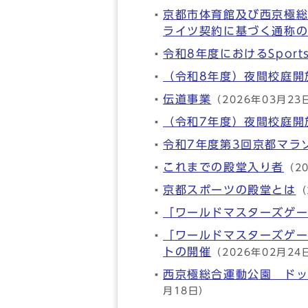
京都市体育館及び西京極
ライツ契約に基づく通称
令和8年度におけるSpor
（令和8年度）夜間校庭開
伝道事業
（2026年03月23
（令和7年度）夜間校庭開
令和7年度第3回京都マラ
これまでの殿堂入り者
（2
京都スポーツの殿堂とは
（
「ワールドマスターズゲー
「ワールドマスターズゲー
トの開催
（2026年02月24
西京極総合運動公園 ドッ
月18日）