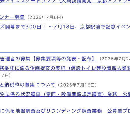
ル兼アイススケートリンク（大興設備開発 京都アクアリ
ランナー募集
（2026年7月8日）
ズ開幕まで300日！ ～7月18日、京都駅前で記念イベ
定管理者の募集【募集要項等の発表・配布】
（2026年7月
業務委託に係る企画提案の実施（仮設トイレ等設置撤去業
17日）
さと納税枠の募集について
（2026年7月16日）
築物に係る状況調査（意匠・設備関係規定調査）業務 公
）
備に係る地盤調査及びサウンディング調査業務 公募型プ