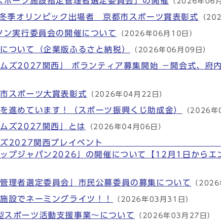
スポーツ施設指定管理者選定委員会」の開催
（2026年06
6冬季オリンピック出場者 京都市スポーツ賞表彰式
（20
ソン実行委員会の開催について
（2026年06月10日）
付について（企業版ふるさと納税）
（2026年06月09日）
ムズ2027関西」 ボランティア募集開始 －開会式、府
都市スポーツ大賞表彰式
（2026年04月22日）
修を進めています！（スポーツ振興くじ助成金）
（2026年
ムズ2027関西」とは
（2026年04月06日）
ゲームズ2027関西プレイベント バド
ップジャパン2026」の開催について【12月1日からエ
定管理者選定委員会」市民公募委員の募集について
（202
ツ施設でネーミングライツ！！
（2026年03月31日）
民連携型スポーツ活動支援事業～について
（2026年03月27日）