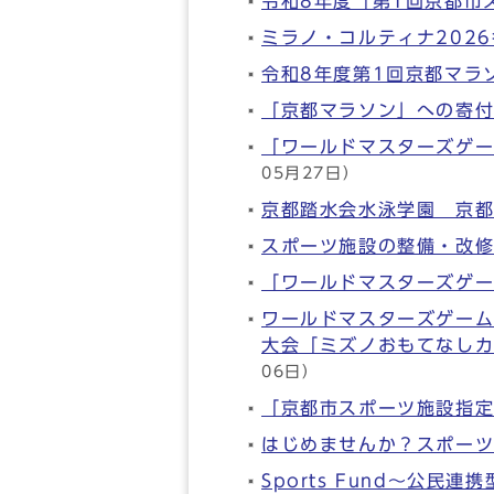
令和8年度「第1回京都市
ミラノ・コルティナ202
令和8年度第1回京都マラ
「京都マラソン」への寄
「ワールドマスターズゲー
05月27日）
京都踏水会水泳学園 京
スポーツ施設の整備・改
「ワールドマスターズゲー
ワールドマスターズ
大会「ミズノおもてなしカ
06日）
「京都市スポーツ施設指
はじめませんか？スポー
Sports Fund～公