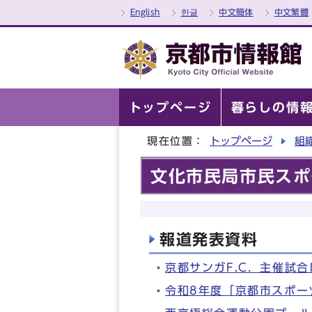
English
한글
中文簡体
中文繁體
トップページ
暮らしの情
現在位置：
トップページ
組
文化市民局市民スポ
報道発表資料
京都サンガF.C．主催試
令和8年度「京都市スポー