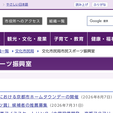
やさしい日本語
読み上げ
ふりがな
市役所へのアクセス
組織一覧
報
観光・文化・産業
子育て・教育
健康・福
織一覧
文化市民局
文化市民局市民スポーツ振興室
ーツ振興室
合における京都市ホームタウンデーの開催
（2026年8月7日
ツ賞」候補者の推薦募集
（2026年7月31日）