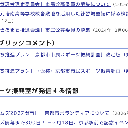
定管理者選定委員会」市民公募委員の募集について
（202
る元塔南高等学校校舎敷地を活用した練習場整備に係る検
月17日）
生きるまち推進会議」市民公募委員の募集
（2024年12月0
ブリックコメント）
まち推進プラン 京都市市民スポーツ振興計画」改定版（
まち推進プラン」（仮称）京都市市民スポーツ振興計画（
）
ーツ振興室が発信する情報
ムズ2027関西」 京都市ボランティアについて
（2026
ズ開幕まで300日！ ～7月18日、京都駅前で記念イベ