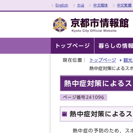
English
한글
中文簡体
中文繁體
トップページ
暮らしの情
現在位置：
トップページ
観光
熱中症対策によるス
熱中症対策によるス
ページ番号241096
熱中症対策によるス
熱中症の予防のため，スポ