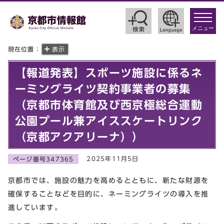
toggle
navigat
メニュー
現在位置：
表示
【報道発表】スポーツ施設に係るネ
ーミングライツ契約事業者の募集
（京都市体育館及び西京極総合運動
公園プール兼アイススケートリンク
（京都アクアリーナ））
2025年11月5日
ページ番号347365
京都市では、施設の魅力を高めるとともに、新たな財源を
確保することなどを目的に、ネーミングライツの導入を推
進しています。