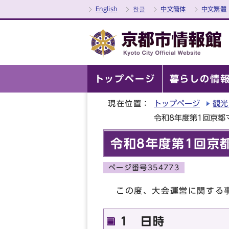
English
한글
中文簡体
中文繁體
トップページ
暮らしの情
現在位置：
トップページ
観光
令和8年度第1回京都
令和8年度第1回京
ページ番号354773
この度、大会運営に関する
1 日時