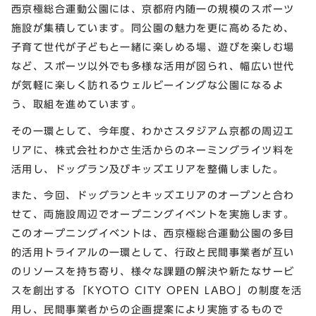
西京極総合運動公園には、京都府内随一の規模のスポーツ
施設が集積しています。同公園の魅力を更に高めるため、
子育て世代が子どもと一緒に楽しめる場、遊びを楽しむ場
など、スポーツ以外でも多様な活用が図られ、幅広い世代
が気軽に楽しく訪れるウェルビーイングな公園になるよ
う、取組を進めています。
その一環として、今年度、わかさスタジアム京都の周辺エ
リアに、株式会社わかさ生活からのネーミングライツ料を
活用し、ドッグラン及びキッズエリアを整備しました。
また、今回、ドッグランとキッズエリアのオープンと合わ
せて、両施設周辺でオープニングイベントを実施します。
このオープニングイベントは、西京極総合運動公園の多目
的活用トライアルの一環として、行政と民間事業者が互い
のリソースを持ち寄り、様々な課題の解決や新たなサービ
スを創出する「KYOTO CITY OPEN LABO」の制度を活
用し、民間事業者からの企画提案により実施するもので