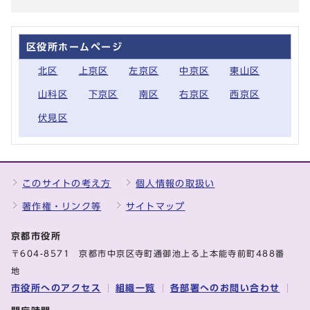
区役所ホームページ
北区
上京区
左京区
中京区
東山区
山科区
下京区
南区
右京区
西京区
伏見区
このサイトの考え方
個人情報の取扱い
著作権・リンク等
サイトマップ
京都市役所
〒604-8571 京都市中京区寺町通御池上る上本能寺前町488番
地
市役所へのアクセス
組織一覧
各部署へのお問い合わせ