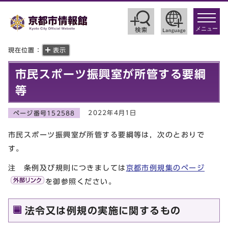
toggle
navigat
メニュー
現在位置：
表示
市民スポーツ振興室が所管する要綱
等
2022年4月1日
ページ番号152588
市民スポーツ振興室が所管する要綱等は，次のとおりで
す。
注 条例及び規則につきましては
京都市例規集のページ
を御参照ください。
法令又は例規の実施に関するもの