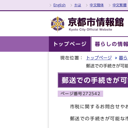
English
한글
中文簡体
中文繁體
トップページ
暮らしの情
現在位置：
トップページ
暮ら
郵送での手続きが可
郵送での手続きが可
ページ番号272542
市税に関するお問合せやお
郵送での手続きが可能な市