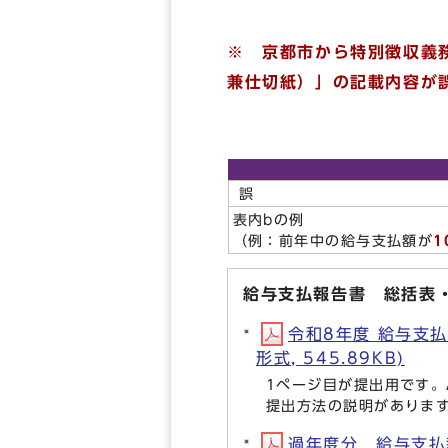
※ 京都市から特別徴収義
兼仕切紙）」の記載内容が
誤
表内bの例
（例：前年中の給与支払額が
1
給与支払報告書 総括表
令和8年度 給与支
形式, 545.89KB)
1ページ目が提出用です。
提出方法の説明がありま
過年度分 給与支払報告