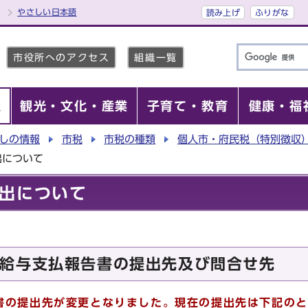
やさしい日本語
読み上げ
ふりがな
市役所へのアクセス
組織一覧
報
観光・文化・産業
子育て・教育
健康・福
しの情報
市税
市税の種類
個人市・府民税（特別徴収
出について
出について
給与支払報告書の提出先及び問合せ先
書の提出先が変更となりました。現在の提出先は下記のと