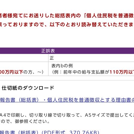
務者様宛てにお送りした総括表内の「個人住民税を普通徴
誤っておりますので、以下のとおり読み替えていただきま
正誤表
正
表内bの例
00万円以下
の方、～）
（例：前年中の給与支払額が
110万円以
・仕切紙のダウンロード
払報告書（総括表）・個人住民税を普通徴収とする理由書の
A4で印刷し、切り取り線で切り取って、A5サイズで提出してく
すので、御参照ください。
書（総括表）(PDF形式, 370.76KB)