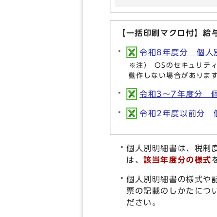
【一括印刷マクロ付】給
令和8年度分 個人別
※注） OSのセキュリテ
動作しない場合がありま
令和3～7年度分 個
令和2年度以前分 個
個人別明細書は、税制
は、
該当年度分の様式
個人別明細書の様式や
票の記載のしかたにつ
ださい。