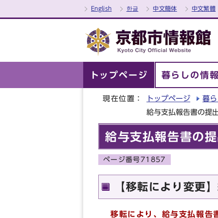
English
한글
中文簡体
中文繁體
トップページ
暮らしの情
現在位置：
トップページ
暮ら
給与支払報告書の提
給与支払報告書の提
ページ番号71857
【移転により変更】
移転により、給与支払報告