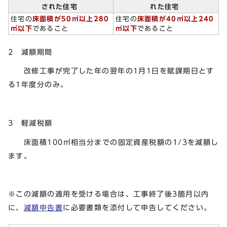
された住宅
れた住宅
住宅の
床面積が50㎡以上280
住宅の
床面積が40㎡以上240
㎡以下
であること
㎡以下
であること
2 減額期間
改修工事が完了した年の翌年の1月1日を賦課期日とす
る1年度分のみ。
3 軽減税額
床面積100㎡相当分までの固定資産税額の1/3を減額し
ます。
※この減額の適用を受ける場合は、工事終了後3箇月以内
に、
減額申告書
に必要書類を添付して申告してください。