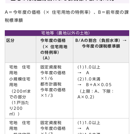
A＝今年度の価格（× 住宅用地の特例率）、B＝前年度の課
税標準額
宅地等（農地以外の土地）
今年度の価格
区分
B/Aの割合（負担水準）→
今年度の課税標準額
（× 住宅用地
の特例率）
（A）
宅地 住宅
固定資産税
(1)1.0以上
用地
今年度の価格
→ A
×1/6
小規模住宅
(2)1.0未満
都市計画税
用地
→ B＋A×0.05
今年度の価格
（200㎡ま
（上限：A、下限：
×1/3
での部分
A×0.2）
（1戸当た
り200
㎡））
宅地 住宅
固定資産税
(1)1.0以上
用地
今年度の価格
→ A