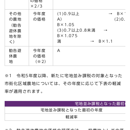
の価格
×2/3
その他
今年度
(1)0.9以上 → B×1.0
の農地
の価格
A） (2)0.8以上
B×1
（勧告
(3)0.7以上0.8未満 →
遊休農
B×1.075 (4
地を除
満 → B×1.1
く）
勧告遊
今年度
A
休農
の価格
地
（※2）
※1 令和5年度以降、新たに宅地並み課税の対象となった
市街化区域農地については、その年度に応じて下表の軽減
率が適用されます。
宅地並み課税となった最初の
宅地並み課税となった最初の年度
軽減率