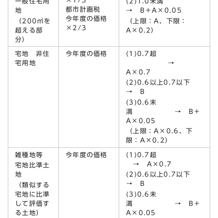
×1/3
一般住宅用
(2)1.0未満
都市計画税
地
→ B＋A×0.05
今年度の価格
（200㎡を
（上限：A、下限：
×2/3
超える部
A×0.2）
分）
宅地 非住
今年度の価格
(1)0.7超
宅用地
→
A×0.7
(2)0.6以上0.7以下
→ B
(3)0.6未
満 → B＋
A×0.05
（上限：A×0.6、下
限：A×0.2）
雑種地等
今年度の価格
(1)0.7超
→ A×0.7
宅地比準土
地
(2)0.6以上0.7以下
→ B
（類似する
宅地に比準
(3)0.6未
して評価す
満 → B＋
る土地）
A×0.05