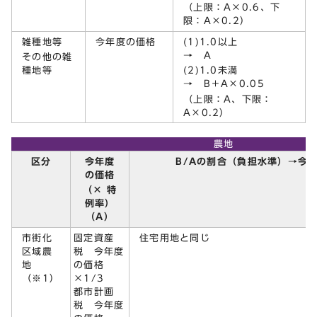
（上限：A×0.6、下
限：A×0.2）
雑種地等
今年度の価格
(1)1.0以上
→ A
その他の雑
種地等
(2)1.0未満
→ B＋A×0.05
（上限：A、下限：
A×0.2）
農地
今年度
区分
B/Aの割合（負担水準）→今
の価格
（× 特
例率）
（A）
市街化
住宅用地と同じ
固定資産
区域農
税 今年度
地
の価格
（※1）
×1/3
都市計画
税 今年度