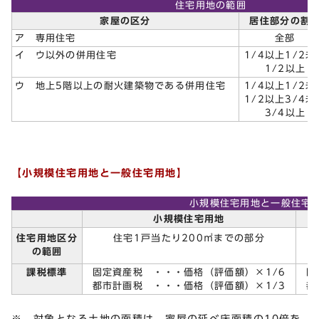
住宅用地の範囲
家屋の区分
居住部分の割
ア 専用住宅
全部
イ ウ以外の併用住宅
1/4以上1/2未
1/2以上
ウ 地上5階以上の耐火建築物である併用住宅
1/4以上1/2未
1/2以上3/4未
3/4以上
【小規模住宅用地と一般住宅用地】
小規模住宅用地と一般住宅
小規模住宅用地
住宅用地区分
住宅1戸当たり200㎡までの部分
の範囲
課税標準
固定資産税 ・・・価格（評価額）×1/6
固
都市計画税 ・・・価格（評価額）×1/3
都
※ 対象となる土地の面積は、家屋の延べ床面積の10倍を