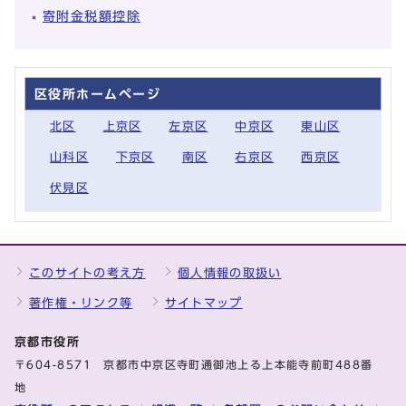
寄附金税額控除
区役所ホームページ
北区
上京区
左京区
中京区
東山区
山科区
下京区
南区
右京区
西京区
伏見区
このサイトの考え方
個人情報の取扱い
著作権・リンク等
サイトマップ
京都市役所
〒604-8571 京都市中京区寺町通御池上る上本能寺前町488番
地