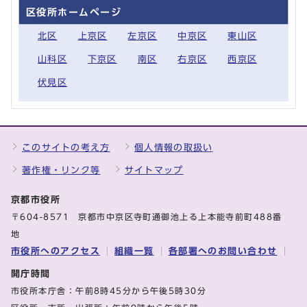
区役所ホームページ
北区
上京区
左京区
中京区
東山区
山科区
下京区
南区
右京区
西京区
伏見区
このサイトの考え方
個人情報の取扱い
著作権・リンク等
サイトマップ
京都市役所
〒604-8571 京都市中京区寺町通御池上る上本能寺前町488番
地
市役所へのアクセス
組織一覧
各部署へのお問い合わせ
開庁時間
市役所本庁舎：午前8時45分から午後5時30分