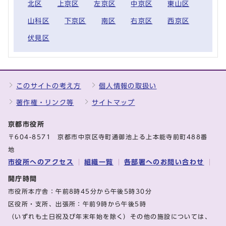
北区
上京区
左京区
中京区
東山区
山科区
下京区
南区
右京区
西京区
伏見区
このサイトの考え方
個人情報の取扱い
著作権・リンク等
サイトマップ
京都市役所
〒604-8571 京都市中京区寺町通御池上る上本能寺前町488番
地
市役所へのアクセス
組織一覧
各部署へのお問い合わせ
開庁時間
市役所本庁舎：午前8時45分から午後5時30分
区役所・支所、出張所：午前9時から午後5時
（いずれも土日祝及び年末年始を除く）その他の施設については、