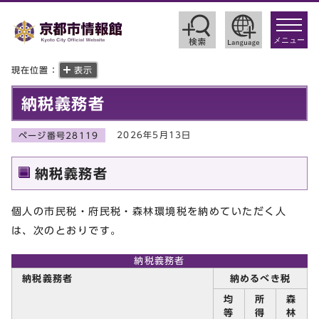
toggle
navigat
メニュー
現在位置：
表示
納税義務者
2026年5月13日
ページ番号28119
納税義務者
個人の市民税・府民税・森林環境税を納めていただく人
は、次のとおりです。
納税義務者
納税義務者
納めるべき税
均
所
森
等
得
林