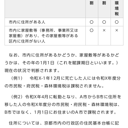
割
割
環
境
税
市内に住所がある人
〇
〇
〇
市内に家屋敷等（事務所、事業所又は
〇
×
×
家屋敷）があり、その家屋敷等がある
区内に住所がない人
なお、市内に住所があるかどうか、家屋敷等があるかど
うかは、その年の1月1日（これを賦課期日といいます。）
現在の状況で判断されます。
（例1） 令和X-1年12月に死亡した人には令和X年度分
の市民税・府民税・森林環境税は課税されません。
（例2）令和X年4月に転勤となり、A市からB市に住所を
移した人の令和X年度分の市民税・府民税・森林環境税は、
B市ではなく、1月1日にお住まいのA市で課税されます。
住所については、京都市内の行政区の住民基本台帳に記