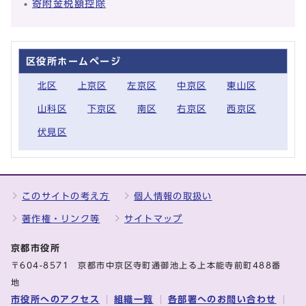
寄附金税額控除
区役所ホームページ
北区
上京区
左京区
中京区
東山区
山科区
下京区
南区
右京区
西京区
伏見区
このサイトの考え方
個人情報の取扱い
著作権・リンク等
サイトマップ
京都市役所
〒604-8571 京都市中京区寺町通御池上る上本能寺前町488番
地
市役所へのアクセス
組織一覧
各部署へのお問い合わせ