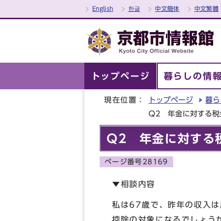
English
한글
中文簡体
中文繁體
トップページ
暮らしの情
現在位置：
トップページ
暮ら
Q2 年金に対する税
Q2 年金に対する
ページ番号28169
▼相談内容
私は67歳で、昨年の収入
控除の対象になるでしょう