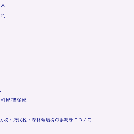
い人
流れ
除
得割額控除額
民税・府民税・森林環境税の手続きについて