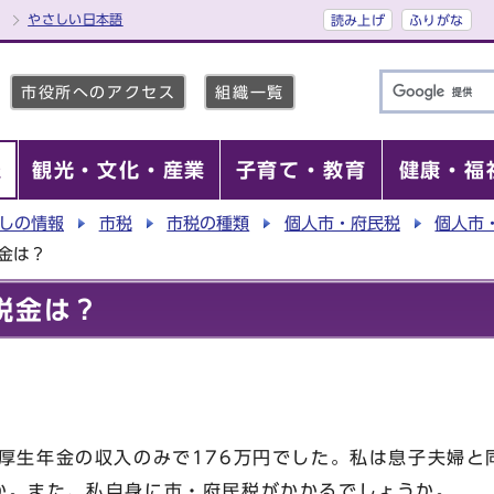
やさしい日本語
読み上げ
ふりがな
市役所へのアクセス
組織一覧
報
観光・文化・産業
子育て・教育
健康・福
しの情報
市税
市税の種類
個人市・府民税
個人市
金は？
税金は？
は厚生年金の収入のみで176万円でした。私は息子夫婦と
か。また、私自身に市・府民税がかかるでしょうか。