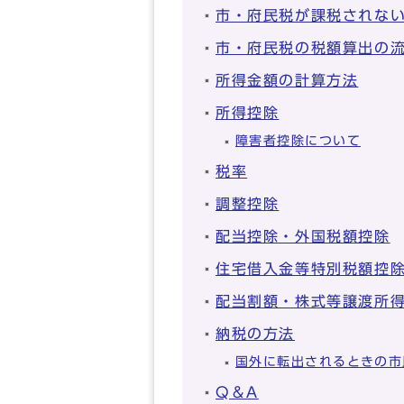
市・府民税が課税されな
市・府民税の税額算出の
所得金額の計算方法
所得控除
障害者控除について
税率
調整控除
配当控除・外国税額控除
住宅借入金等特別税額控
配当割額・株式等譲渡所
納税の方法
国外に転出されるときの市
Q＆A