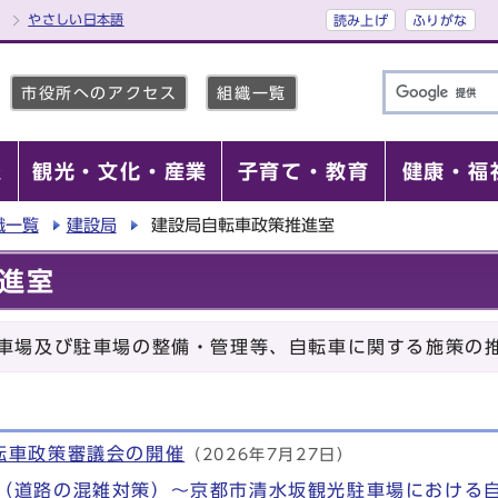
やさしい日本語
読み上げ
ふりがな
市役所へのアクセス
組織一覧
報
観光・文化・産業
子育て・教育
健康・福
織一覧
建設局
建設局自転車政策推進室
進室
車場及び駐車場の整備・管理等、自転車に関する施策の
転車政策審議会の開催
（2026年7月27日）
（道路の混雑対策）～京都市清水坂観光駐車場における