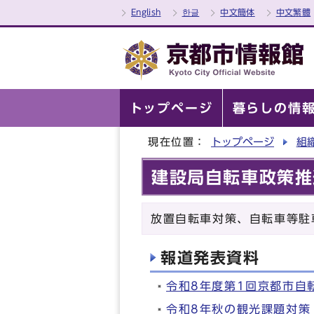
English
한글
中文簡体
中文繁體
トップページ
暮らしの情
現在位置：
トップページ
組
建設局自転車政策推
放置自転車対策、自転車等駐
報道発表資料
令和8年度第1回京都市自
令和8年秋の観光課題対策