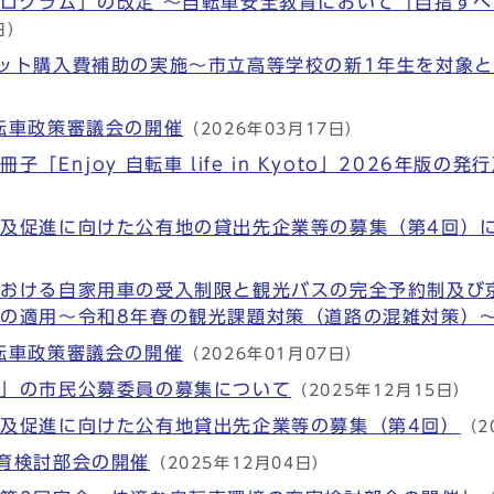
ログラム」の改定 ～自転車安全教育において「目指す
日）
ット購入費補助の実施～市立高等学校の新1年生を対象
転車政策審議会の開催
（2026年03月17日）
「Enjoy 自転車 life in Kyoto」2026年版
及促進に向けた公有地の貸出先企業等の募集（第4回）
における自家用車の受入制限と観光バスの完全予約制及び
の適用～令和8年春の観光課題対策（道路の混雑対策）
転車政策審議会の開催
（2026年01月07日）
会」の市民公募委員の募集について
（2025年12月15日）
及促進に向けた公有地貸出先企業等の募集（第4回）
（2
育検討部会の開催
（2025年12月04日）