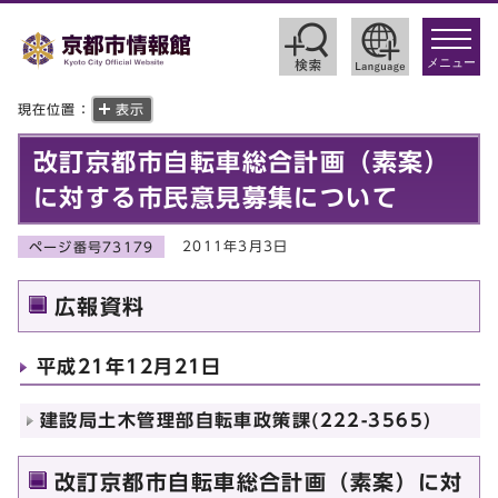
toggle
navigat
メニュー
現在位置：
表示
改訂京都市自転車総合計画（素案）
に対する市民意見募集について
2011年3月3日
ページ番号73179
広報資料
平成21年12月21日
建設局土木管理部自転車政策課(222-3565)
改訂京都市自転車総合計画（素案）に対