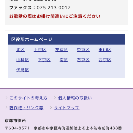
ファックス：
075-213-0017
お電話の際はお掛け間違いにご注意ください
区役所ホームページ
北区
上京区
左京区
中京区
東山区
山科区
下京区
南区
右京区
西京区
伏見区
このサイトの考え方
個人情報の取扱い
著作権・リンク等
サイトマップ
京都市役所
〒604-8571 京都市中京区寺町通御池上る上本能寺前町488番