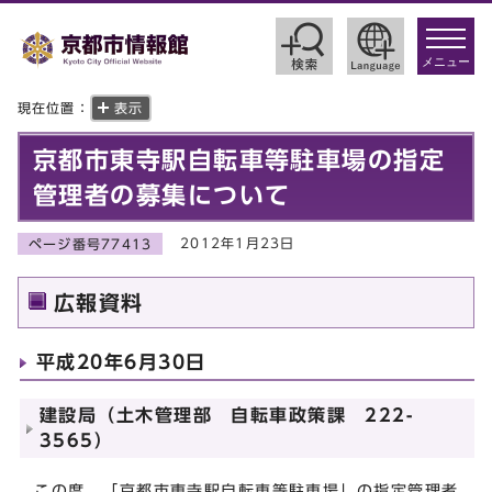
toggle
navigat
メニュー
現在位置：
表示
京都市東寺駅自転車等駐車場の指定
管理者の募集について
2012年1月23日
ページ番号77413
広報資料
平成20年6月30日
建設局（土木管理部 自転車政策課 222-
3565）
この度，「京都市東寺駅自転車等駐車場」の指定管理者