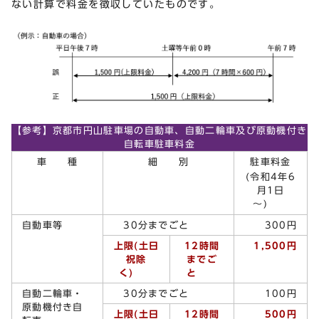
ない計算で料金を徴収していたものです。
【参考】京都市円山駐車場の自動車、自動二輪車及び原動機付き
自転車駐車料金
車 種
細 別
駐車料金
(令和4年6
月1日
～)
自動車等
30分までごと
300円
上限(土日
12
時間
1,500円
祝除
までご
く)
と
自動二輪車・
30分までごと
100円
原動機付き自
上限(土日
12
時間
500円