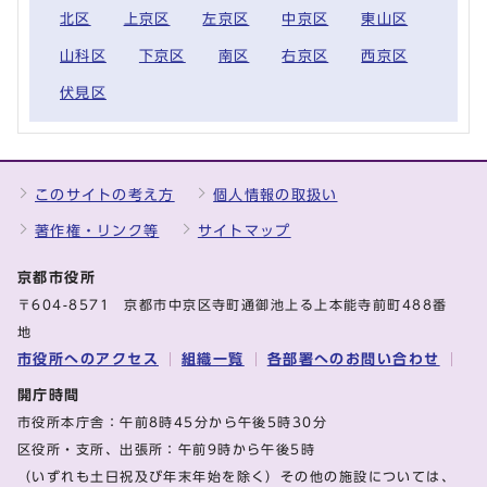
北区
上京区
左京区
中京区
東山区
山科区
下京区
南区
右京区
西京区
伏見区
このサイトの考え方
個人情報の取扱い
著作権・リンク等
サイトマップ
京都市役所
〒604-8571 京都市中京区寺町通御池上る上本能寺前町488番
地
市役所へのアクセス
組織一覧
各部署へのお問い合わせ
開庁時間
市役所本庁舎：午前8時45分から午後5時30分
区役所・支所、出張所：午前9時から午後5時
（いずれも土日祝及び年末年始を除く）その他の施設については、