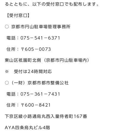
るとともに、以下の受付窓口でも配布します。
【受付窓口】
○ 京都市円山駐車場管理事務所
電話：075－541－6371
住所：〒605－0073
東山区祇園町北側（京都市円山駐車場内）
※ 受付は24時間対応
○（一財）京都市都市整備公社
電話：075－361－7431
住所：〒600－8421
下京区綾小路通烏丸西入童侍者町167番
AYA四条烏丸ビル4階