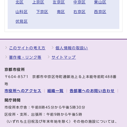
北区
上京区
左京区
中京区
東山区
山科区
下京区
南区
右京区
西京区
伏見区
このサイトの考え方
個人情報の取扱い
著作権・リンク等
サイトマップ
京都市役所
〒604-8571 京都市中京区寺町通御池上る上本能寺前町488番
地
市役所へのアクセス
組織一覧
各部署へのお問い合わせ
開庁時間
市役所本庁舎：午前8時45分から午後5時30分
区役所・支所、出張所：午前9時から午後5時
（いずれも土日祝及び年末年始を除く）その他の施設については、