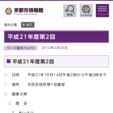
toggle
navigat
メニュー
現在位置：
表示
平成21年度第2回
2010年2月24日
ページ番号74276
平成21年度第2回
○ 日時 平成21年10月14日午後2時から午後5時まで
○ 場所 右京区役所第1会議室
○ 議事次第
◇ 開 会
1 あいさつ