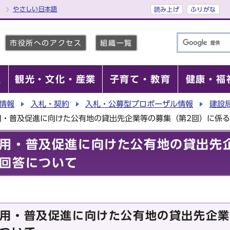
やさしい日本語
読み上げ
ふりがな
市役所へのアクセス
組織一覧
報
観光・文化・産業
子育て・教育
健康・福
情報
入札・契約
入札・公募型プロポーザル情報
建設
用・普及促進に向けた公有地の貸出先企業等の募集（第2回）に係
用・普及促進に向けた公有地の貸出先
回答について
用・普及促進に向けた公有地の貸出先企業